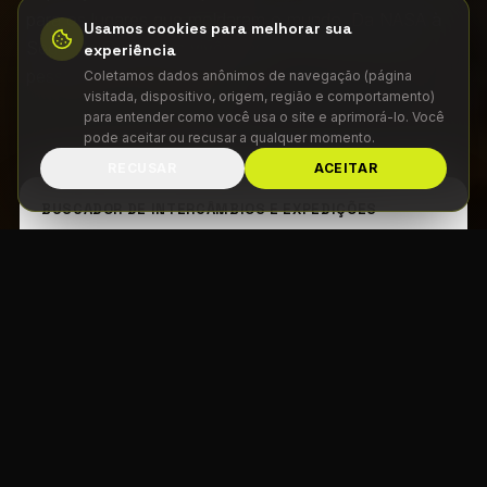
para os lugares que moldaram o mundo. Da NASA à
Usamos cookies para melhorar sua
Segunda Guerra em vivências que transformam
experiência
pessoas.
Coletamos dados anônimos de navegação (página
visitada, dispositivo, origem, região e comportamento)
para entender como você usa o site e aprimorá-lo. Você
pode aceitar ou recusar a qualquer momento.
RECUSAR
ACEITAR
BUSCADOR DE INTERCÂMBIOS E EXPEDIÇÕES
DESTINO
TEMA
DATA DE EMBARQUE